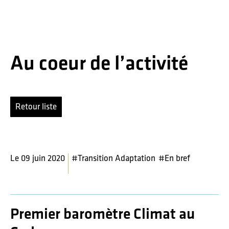
Passer
Passer
Passer
à
au
au
la
contenu
pied
navigation
principal
de
principale
page
Codev
Au coeur de l’activité
de
la
métropole
de
Renne
Retour liste
Le 09 juin 2020
#Transition Adaptation
#En bref
Premier baromètre Climat au