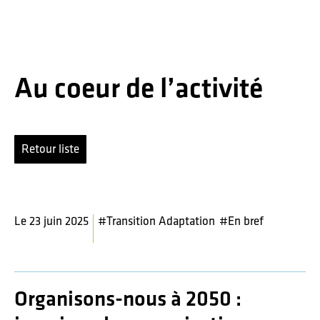
Passer
Passer
Passer
à
au
au
la
contenu
pied
navigation
principal
de
principale
page
Codev
Au coeur de l’activité
de
la
métropole
de
Renne
Retour liste
Le 23 juin 2025
#Transition Adaptation
#En bref
Organisons-nous à 2050 :