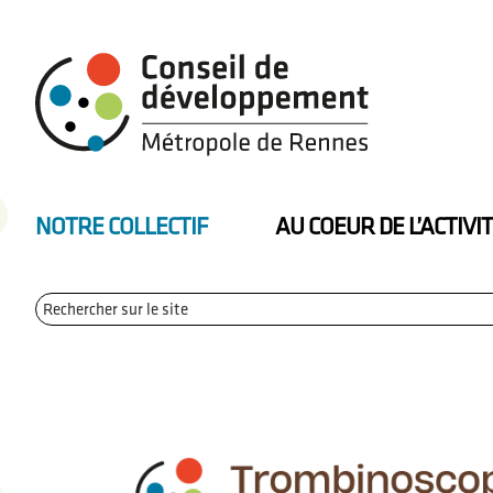
Passer
Passer
Passer
à
au
au
la
contenu
pied
navigation
principal
de
principale
page
Codev
de
la
NOTRE COLLECTIF
AU COEUR DE L’ACTIVI
métropole
de
Renne
Rechercher
sur
le
site