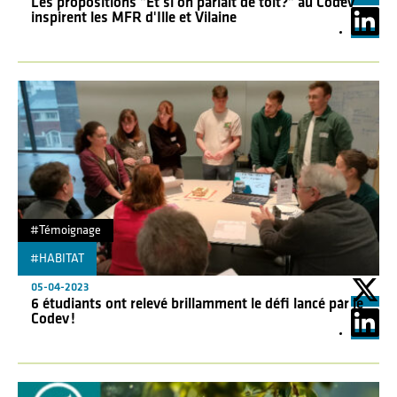
Les propositions "Et si on parlait de toit?" au Codev
inspirent les MFR d'Ille et Vilaine
#Témoignage
#HABITAT
"
05-04-2023
6 étudiants ont relevé brillamment le défi lancé par le
Codev !