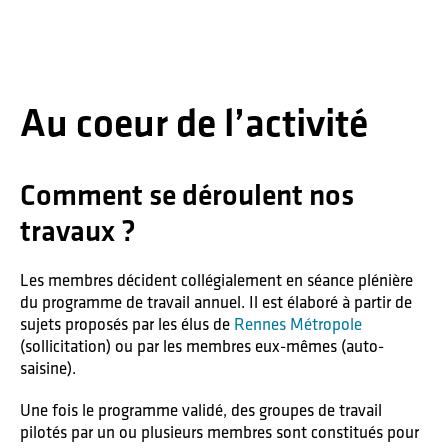
Passer
Passer
Passer
à
au
au
la
contenu
pied
navigation
principal
de
principale
page
Codev
Au coeur de l’activité
de
la
métropole
de
Comment se déroulent nos
Renne
travaux ?
Les membres décident collégialement en séance plénière
du programme de travail annuel. Il est élaboré à partir de
sujets proposés par les élus de
Rennes Métropole
(sollicitation) ou par les membres eux-mêmes (auto-
saisine).
Une fois le programme validé, des groupes de travail
pilotés par un ou plusieurs membres sont constitués pour